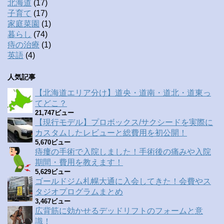
北海道
(17)
子育て
(17)
家庭菜園
(1)
暮らし
(74)
痔の治療
(1)
英語
(4)
人気記事
【北海道エリア分け】道央・道南・道北・道東っ
てどこ？
21,747ビュー
【現行モデル】プロボックス/サクシードを実際に
カスタムしたレビューと総費用を初公開！
5,670ビュー
痔瘻の手術で入院しました！手術後の痛みや入院
期間・費用を教えます！
5,629ビュー
ゴールドジム札幌大通に入会してきた！会費やス
タジオプログラムまとめ
3,467ビュー
広背筋に効かせるデッドリフトのフォームと意
識！