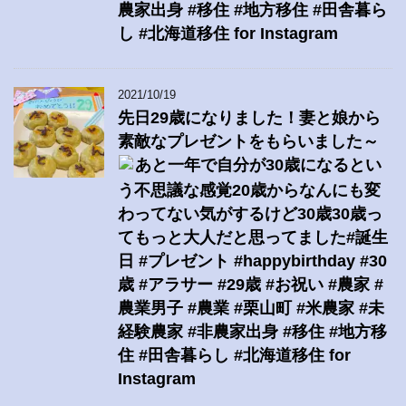
農家出身 #移住 #地方移住 #田舎暮ら
し #北海道移住 for Instagram
2021/10/19
先日29歳になりました！妻と娘から
素敵なプレゼントをもらいました～
あと一年で自分が30歳になるとい
う不思議な感覚20歳からなんにも変
わってない気がするけど30歳30歳っ
てもっと大人だと思ってました#誕生
日 #プレゼント #happybirthday #30
歳 #アラサー #29歳 #お祝い #農家 #
農業男子 #農業 #栗山町 #米農家 #未
経験農家 #非農家出身 #移住 #地方移
住 #田舎暮らし #北海道移住 for
Instagram