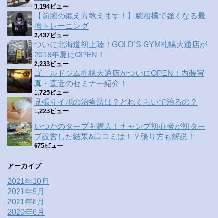
3,194ビュー
【前腕の鍛え方教えます！】腕相撲で強くなる最
強トレーニング
2,437ビュー
ついに北海道初上陸！GOLD’S GYM札幌大通店が
2018年夏にOPEN！
2,233ビュー
ゴールドジム札幌大通店がついにOPEN！内装写
真・直近のセミナー紹介！
1,725ビュー
見張りイボの治療法は？どれくらいで治るの？
1,223ビュー
いつかのタープを購入！キャンプ初心者が初ター
プ設営した結果&口コミは！？張り方も解説！
675ビュー
アーカイブ
2021年10月
2021年9月
2021年8月
2020年6月