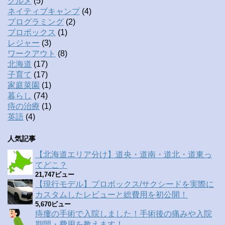
グルメ
(5)
ネイティブキャンプ
(4)
プログラミング
(2)
プロボックス
(1)
レジャー
(3)
ワークアウト
(8)
北海道
(17)
子育て
(17)
家庭菜園
(1)
暮らし
(74)
痔の治療
(1)
英語
(4)
人気記事
【北海道エリア分け】道央・道南・道北・道東っ
てどこ？
21,747ビュー
【現行モデル】プロボックス/サクシードを実際に
カスタムしたレビューと総費用を初公開！
5,670ビュー
痔瘻の手術で入院しました！手術後の痛みや入院
期間・費用を教えます！