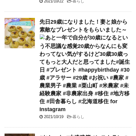
2021/10/22
-
暮らし
先日29歳になりました！妻と娘から
素敵なプレゼントをもらいました～
あと一年で自分が30歳になるとい
う不思議な感覚20歳からなんにも変
わってない気がするけど30歳30歳っ
てもっと大人だと思ってました#誕生
日 #プレゼント #happybirthday #30
歳 #アラサー #29歳 #お祝い #農家 #
農業男子 #農業 #栗山町 #米農家 #未
経験農家 #非農家出身 #移住 #地方移
住 #田舎暮らし #北海道移住 for
Instagram
2021/10/19
-
暮らし