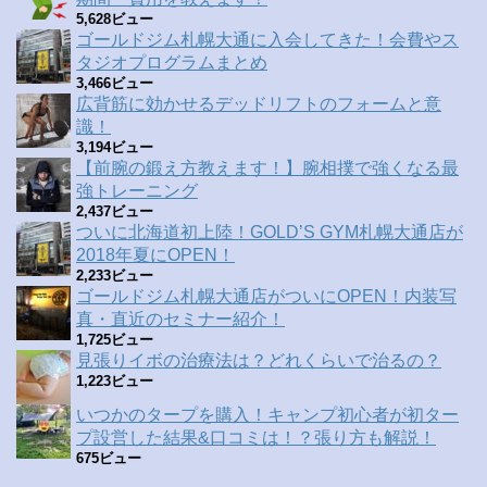
5,628ビュー
ゴールドジム札幌大通に入会してきた！会費やス
タジオプログラムまとめ
3,466ビュー
広背筋に効かせるデッドリフトのフォームと意
識！
3,194ビュー
【前腕の鍛え方教えます！】腕相撲で強くなる最
強トレーニング
2,437ビュー
ついに北海道初上陸！GOLD’S GYM札幌大通店が
2018年夏にOPEN！
2,233ビュー
ゴールドジム札幌大通店がついにOPEN！内装写
真・直近のセミナー紹介！
1,725ビュー
見張りイボの治療法は？どれくらいで治るの？
1,223ビュー
いつかのタープを購入！キャンプ初心者が初ター
プ設営した結果&口コミは！？張り方も解説！
675ビュー