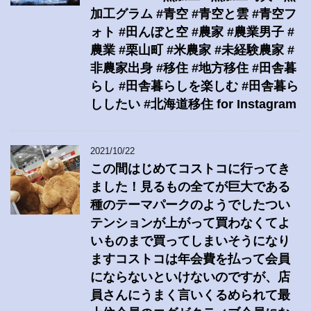
加工グラム #青空 #青空と雲 #青空フ
ォト #田んぼと空 #農家 #農業男子 #
農業 #栗山町 #米農家 #未経験農家 #
非農家出身 #移住 #地方移住 #田舎暮
らし #田舎暮らしを楽しむ #田舎暮ら
ししたい #北海道移住 for Instagram
2021/10/22
この間はじめてコストコに行ってき
ました！見るもの全てが巨大である
種のテーマパークのようでしたつい
テンションが上がって買わなくてよ
いものまで買ってしまいそうになり
ますコストコは年会費を払って会員
にならないといけないのですが、店
員さんにうまく言いくるめられて最