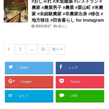
#おしゃれ #木造建築 #レストラン #
農家 #農業男子 #農業 #栗山町 #米農
家 #未経験農家 #非農家出身 #移住 #
地方移住 #田舎暮らし for Instagram
2021/10/17
-
暮らし
1
2
…
21
次へ »
Twitter
シェア
Google+
Pocket
B!
はてブ
LINE