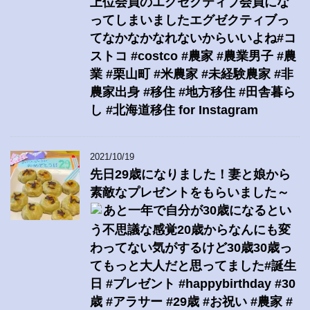
上位会員のエグゼクティブ会員にな
ってしまいましたエグゼクティブっ
てなかなかなれないからいいよね#コ
ストコ #costco #農家 #農業男子 #農
業 #栗山町 #米農家 #未経験農家 #非
農家出身 #移住 #地方移住 #田舎暮ら
し #北海道移住 for Instagram
2021/10/19
先日29歳になりました！妻と娘から
素敵なプレゼントをもらいました～
あと一年で自分が30歳になるとい
う不思議な感覚20歳からなんにも変
わってない気がするけど30歳30歳っ
てもっと大人だと思ってました#誕生
日 #プレゼント #happybirthday #30
歳 #アラサー #29歳 #お祝い #農家 #