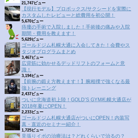
21,747ビュー
【現行モデル】プロボックス/サクシードを実際に
カスタムしたレビューと総費用を初公開！
5,670ビュー
痔瘻の手術で入院しました！手術後の痛みや入院
期間・費用を教えます！
5,629ビュー
ゴールドジム札幌大通に入会してきた！会費やス
タジオプログラムまとめ
3,467ビュー
広背筋に効かせるデッドリフトのフォームと意
識！
3,194ビュー
【前腕の鍛え方教えます！】腕相撲で強くなる最
強トレーニング
2,437ビュー
ついに北海道初上陸！GOLD’S GYM札幌大通店が
2018年夏にOPEN！
2,233ビュー
ゴールドジム札幌大通店がついにOPEN！内装写
真・直近のセミナー紹介！
1,725ビュー
見張りイボの治療法は？どれくらいで治るの？