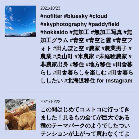
2021/10/23
#nofilter #bluesky #cloud
#skyphotography #paddyfield
#hokkaido #無加工 #無加工写真 #無
加工グラム #青空 #青空と雲 #青空フ
ォト #田んぼと空 #農家 #農業男子 #
農業 #栗山町 #米農家 #未経験農家 #
非農家出身 #移住 #地方移住 #田舎暮
らし #田舎暮らしを楽しむ #田舎暮ら
ししたい #北海道移住 for Instagram
2021/10/22
この間はじめてコストコに行ってき
ました！見るもの全てが巨大である
種のテーマパークのようでしたつい
テンションが上がって買わなくてよ