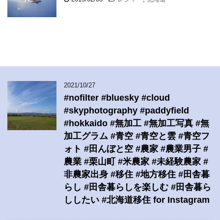
2021/10/27
#nofilter #bluesky #cloud
#skyphotography #paddyfield
#hokkaido #無加工 #無加工写真 #無
加工グラム #青空 #青空と雲 #青空フ
ォト #田んぼと空 #農家 #農業男子 #
農業 #栗山町 #米農家 #未経験農家 #
非農家出身 #移住 #地方移住 #田舎暮
らし #田舎暮らしを楽しむ #田舎暮ら
ししたい #北海道移住 for Instagram