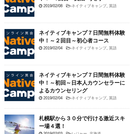
2019/02/08
-
ネイティブキャンプ
,
英語
ネイティブキャンプ７日間無料体験
中！～２回目～初心者コース
2019/02/04
-
ネイティブキャンプ
,
英語
ネイティブキャンプ７日間無料体験
中！～初回～日本人カウンセラーに
よるカウンセリング
2019/02/04
-
ネイティブキャンプ
,
英語
札幌駅から３０分で行ける激近スキ
ー場４選！
2019/02/03
-
レジャー
,
北海道