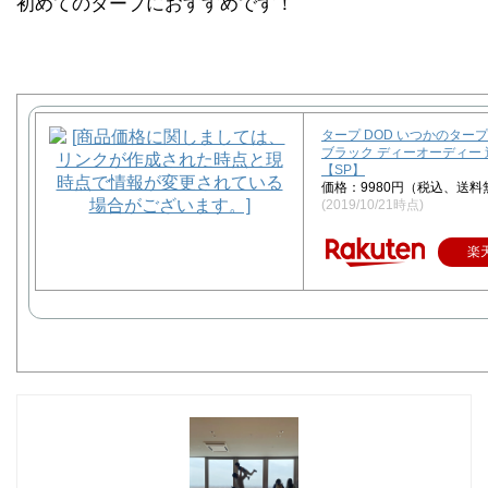
初めてのタープにおすすめです！
タープ DOD いつかのタープ T
ブラック ディーオーディー
【SP】
価格：9980円（税込、送料
(2019/10/21時点)
楽