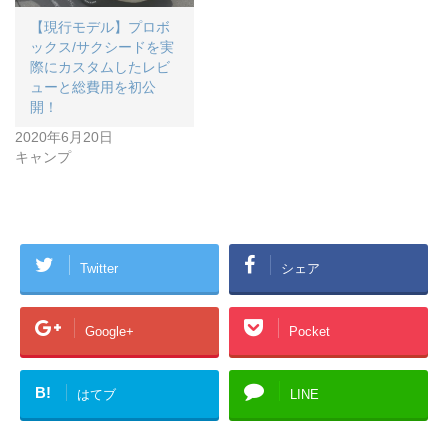
【現行モデル】プロボ
ックス/サクシードを実
際にカスタムしたレビ
ューと総費用を初公
開！
2020年6月20日
キャンプ
Twitter
シェア
Google+
Pocket
B!
はてブ
LINE