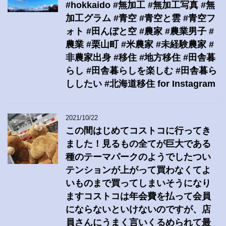
#hokkaido #無加工 #無加工写真 #無
加工グラム #青空 #青空と雲 #青空フ
ォト #田んぼと空 #農家 #農業男子 #
農業 #栗山町 #米農家 #未経験農家 #
非農家出身 #移住 #地方移住 #田舎暮
らし #田舎暮らしを楽しむ #田舎暮ら
ししたい #北海道移住 for Instagram
2021/10/22
この間はじめてコストコに行ってき
ました！見るもの全てが巨大である
種のテーマパークのようでしたつい
テンションが上がって買わなくてよ
いものまで買ってしまいそうになり
ますコストコは年会費を払って会員
にならないといけないのですが、店
員さんにうまく言いくるめられて最