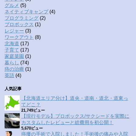
グルメ
(5)
ネイティブキャンプ
(4)
プログラミング
(2)
プロボックス
(1)
レジャー
(3)
ワークアウト
(8)
北海道
(17)
子育て
(17)
家庭菜園
(1)
暮らし
(74)
痔の治療
(1)
英語
(4)
人気記事
【北海道エリア分け】道央・道南・道北・道東っ
てどこ？
21,749ビュー
【現行モデル】プロボックス/サクシードを実際に
カスタムしたレビューと総費用を初公開！
5,670ビュー
痔瘻の手術で入院しました！手術後の痛みや入院