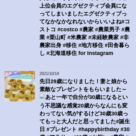
上位会員のエグゼクティブ会員にな
ってしまいましたエグゼクティブっ
てなかなかなれないからいいよね#コ
ストコ #costco #農家 #農業男子 #農
業 #栗山町 #米農家 #未経験農家 #非
農家出身 #移住 #地方移住 #田舎暮ら
し #北海道移住 for Instagram
2021/10/19
先日29歳になりました！妻と娘から
素敵なプレゼントをもらいました～
あと一年で自分が30歳になるとい
う不思議な感覚20歳からなんにも変
わってない気がするけど30歳30歳っ
てもっと大人だと思ってました#誕生
日 #プレゼント #happybirthday #30