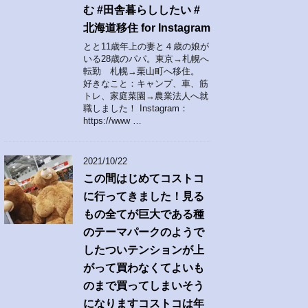
む #田舎暮らししたい #
北海道移住 for Instagram
とと11歳年上の妻と４歳の娘が
いる28歳のパパ。東京→札幌へ
転勤 札幌→栗山町へ移住。
好きなこと：キャンプ、車、筋
トレ、家庭菜園→農業法人へ就
職しました！ Instagram：
https://www …
2021/10/22
この間はじめてコストコ
に行ってきました！見る
もの全てが巨大である種
のテーマパークのようで
したついテンションが上
がって買わなくてよいも
のまで買ってしまいそう
になりますコストコは年