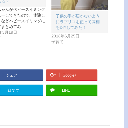
ある？
ちゃんがベビースイミング
ューしてきたので、体験し
子供の手が届かないよう
となどベビースイミングに
にラブリコを使って高棚
てまとめてみ…
をDIYしてみた！
8年3月19日
2018年6月25日
て
子育て
シェア
Google+
!
はてブ
LINE