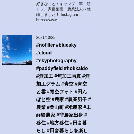
好きなこと：キャンプ、車、筋
トレ、家庭菜園→農業法人へ就
職しました！ Instagram：
https://www …
2021/10/23
#nofilter #bluesky
#cloud
#skyphotography
#paddyfield #hokkaido
#無加工 #無加工写真 #無
加工グラム #青空 #青空
と雲 #青空フォト #田ん
ぼと空 #農家 #農業男子 #
農業 #栗山町 #米農家 #未
経験農家 #非農家出身 #
移住 #地方移住 #田舎暮
らし #田舎暮らしを楽し