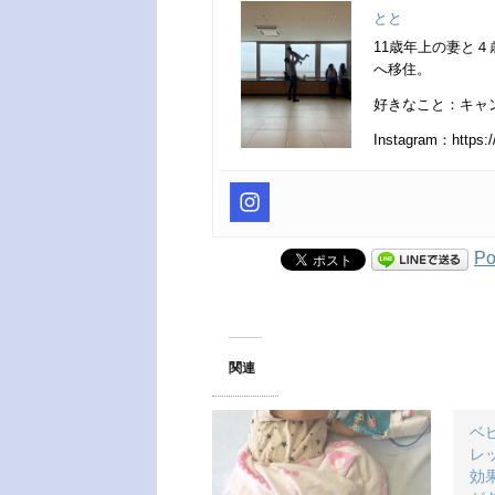
とと
11歳年上の妻と
へ移住。
好きなこと：キャ
Instagram：https:/
Po
関連
ベ
レ
効