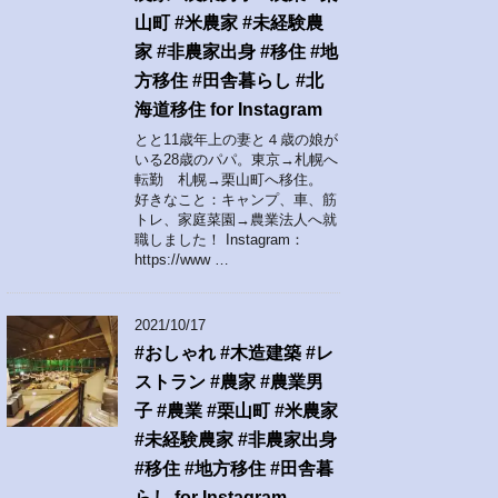
山町 #米農家 #未経験農
家 #非農家出身 #移住 #地
方移住 #田舎暮らし #北
海道移住 for Instagram
とと11歳年上の妻と４歳の娘が
いる28歳のパパ。東京→札幌へ
転勤 札幌→栗山町へ移住。
好きなこと：キャンプ、車、筋
トレ、家庭菜園→農業法人へ就
職しました！ Instagram：
https://www …
2021/10/17
#おしゃれ #木造建築 #レ
ストラン #農家 #農業男
子 #農業 #栗山町 #米農家
#未経験農家 #非農家出身
#移住 #地方移住 #田舎暮
らし for Instagram