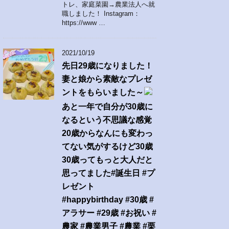
トレ、家庭菜園→農業法人へ就
職しました！ Instagram：
https://www …
2021/10/19
先日29歳になりました！
妻と娘から素敵なプレゼ
ントをもらいました～
あと一年で自分が30歳に
なるという不思議な感覚
20歳からなんにも変わっ
てない気がするけど30歳
30歳ってもっと大人だと
思ってました#誕生日 #プ
レゼント
#happybirthday #30歳 #
アラサー #29歳 #お祝い #
農家 #農業男子 #農業 #栗