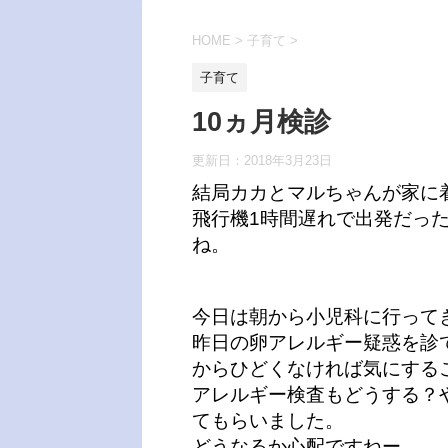
HOME
>
子育て
>
子育て
10ヵ月検診
更新日：
2018年3月23日
結局カカとマルちゃんが家に
飛行機1時間遅れで出発だっ
ね。
今日は朝から小児科に行って
昨日の卵アレルギー疑惑を診
からひどくなければ気にする
アレルギー検査もどうする？
てもらいました。
どうなるか心配ですねー。