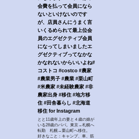
会費を払って会員になら
ないといけないのです
が、店員さんにうまく言
いくるめられて最上位会
員のエグゼクティブ会員
になってしまいましたエ
グゼクティブってなかな
かなれないからいいよね#
コストコ #costco #農家
#農業男子 #農業 #栗山町
#米農家 #未経験農家 #非
農家出身 #移住 #地方移
住 #田舎暮らし #北海道
移住 for Instagram
とと11歳年上の妻と４歳の娘が
いる28歳のパパ。東京→札幌へ
転勤 札幌→栗山町へ移住。
好きなこと：キャンプ、車、筋