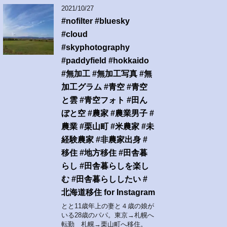
2021/10/27
#nofilter #bluesky
#cloud
#skyphotography
#paddyfield #hokkaido
#無加工 #無加工写真 #無
加工グラム #青空 #青空
と雲 #青空フォト #田ん
ぼと空 #農家 #農業男子 #
農業 #栗山町 #米農家 #未
経験農家 #非農家出身 #
移住 #地方移住 #田舎暮
らし #田舎暮らしを楽し
む #田舎暮らししたい #
北海道移住 for Instagram
とと11歳年上の妻と４歳の娘が
いる28歳のパパ。東京→札幌へ
転勤 札幌→栗山町へ移住。