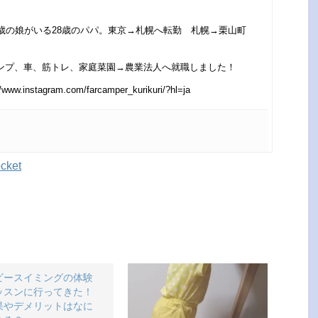
４歳の娘がいる28歳のパパ。東京→札幌へ転勤 札幌→栗山町
ンプ、車、筋トレ、家庭菜園→農業法人へ就職しました！
/www.instagram.com/farcamper_kurikuri/?hl=ja
cket
ビースイミングの体験
ッスンに行ってきた！
果やデメリットはなに