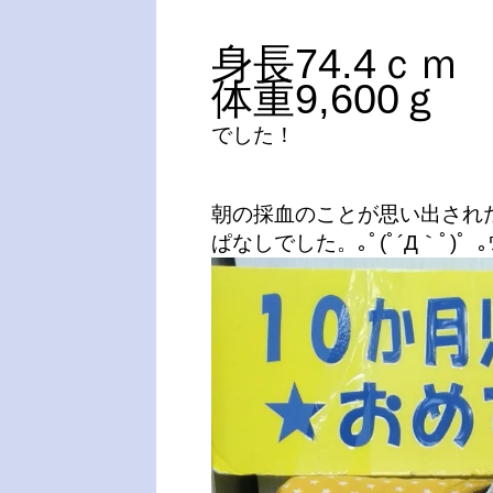
身長74.4ｃｍ
体重9,600ｇ
でした！
朝の採血のことが思い出され
ぱなしでした。｡ﾟ(ﾟ´Д｀ﾟ)゜｡ｳ