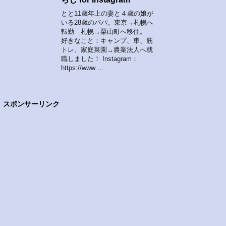
とと11歳年上の妻と４歳の娘が
いる28歳のパパ。東京→札幌へ
転勤 札幌→栗山町へ移住。
好きなこと：キャンプ、車、筋
トレ、家庭菜園→農業法人へ就
職しました！ Instagram：
https://www …
スポンサーリンク