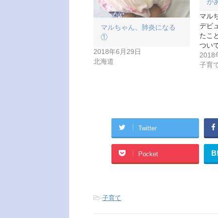
が
マル
デビ
マルちゃん、肺炎になる
たこ
①
つい
2018年6月29日
201
北海道
子育
Twitter
B
Pocket
-
子育て