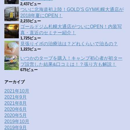
2,437ビュー
ついに北海道初上陸！GOLD’S GYM札幌大通店が
2018年夏にOPEN！
2,233ビュー
ゴールドジム札幌大通店がついにOPEN！内装写
真・直近のセミナー紹介！
1,725ビュー
見張りイボの治療法は？どれくらいで治るの？
1,223ビュー
いつかのタープを購入！キャンプ初心者が初ター
プ設営した結果&口コミは！？張り方も解説！
675ビュー
アーカイブ
2021年10月
2021年9月
2021年8月
2020年6月
2020年5月
2019年10月
2019年9月