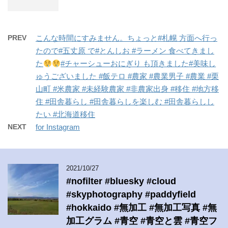
PREV
こんな時間にすみません。ちょっと#札幌 方面へ行っ
たので#五丈原 で#とんしお #ラーメン 食べてきまし
た
#チャーシューおにぎり も頂きました#美味し
ゅうございました #飯テロ #農家 #農業男子 #農業 #栗
山町 #米農家 #未経験農家 #非農家出身 #移住 #地方移
住 #田舎暮らし #田舎暮らしを楽しむ #田舎暮らしし
たい #北海道移住
NEXT
for Instagram
2021/10/27
#nofilter #bluesky #cloud
#skyphotography #paddyfield
#hokkaido #無加工 #無加工写真 #無
加工グラム #青空 #青空と雲 #青空フ