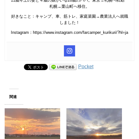
11歳年上の妻と４歳の娘がいる28歳のパパ。東京→札幌へ転勤
札幌→栗山町へ移住。
好きなこと：キャンプ、車、筋トレ、家庭菜園→農業法人へ就職
しました！
Instagram：https://www.instagram.com/farcamper_kurikuri/?hl=ja
Pocket
関連