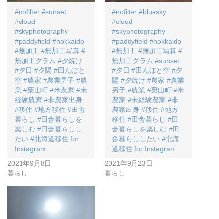
#nofilter #sunset
#nofilter #bluesky
#cloud
#cloud
#skyphotography
#skyphotography
#paddyfield #hokkaido
#paddyfield #hokkaido
#無加工 #無加工写真 #
#無加工 #無加工写真 #
無加工グラム #夕焼け
無加工グラム #sunset
#夕日 #夕陽 #田んぼと
#夕日 #田んぼと空 #夕
空 #農家 #農業男子 #農
陽 #夕焼け #農家 #農業
業 #栗山町 #米農家 #未
男子 #農業 #栗山町 #米
経験農家 #非農家出身
農家 #未経験農家 #非
#移住 #地方移住 #田舎
農家出身 #移住 #地方
暮らし #田舎暮らしを
移住 #田舎暮らし #田
楽しむ #田舎暮らしし
舎暮らしを楽しむ #田
たい #北海道移住 for
舎暮らししたい #北海
Instagram
道移住 for Instagram
2021年9月8日
2021年9月23日
暮らし
暮らし