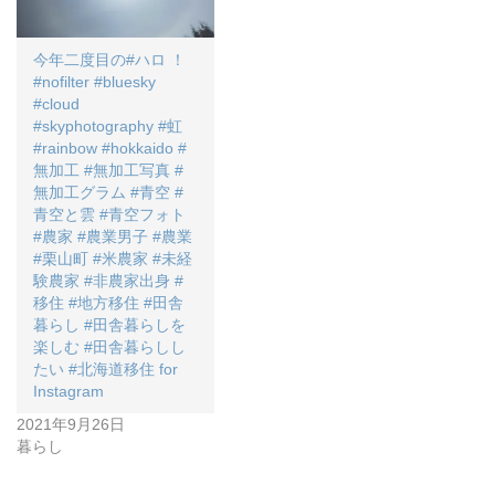
今年二度目の#ハロ ！
#nofilter #bluesky
#cloud
#skyphotography #虹
#rainbow #hokkaido #
無加工 #無加工写真 #
無加工グラム #青空 #
青空と雲 #青空フォト
#農家 #農業男子 #農業
#栗山町 #米農家 #未経
験農家 #非農家出身 #
移住 #地方移住 #田舎
暮らし #田舎暮らしを
楽しむ #田舎暮らしし
たい #北海道移住 for
Instagram
2021年9月26日
暮らし