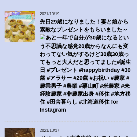
2021/10/19
先日29歳になりました！妻と娘から
素敵なプレゼントをもらいました～
あと一年で自分が30歳になるとい
う不思議な感覚20歳からなんにも変
わってない気がするけど30歳30歳っ
てもっと大人だと思ってました#誕生
日 #プレゼント #happybirthday #30
歳 #アラサー #29歳 #お祝い #農家 #
農業男子 #農業 #栗山町 #米農家 #未
経験農家 #非農家出身 #移住 #地方移
住 #田舎暮らし #北海道移住 for
Instagram
2021/10/17