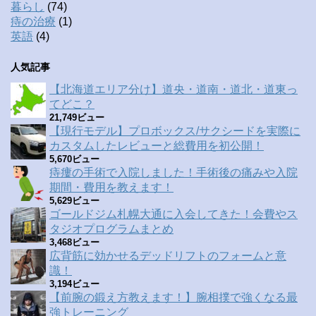
暮らし
(74)
痔の治療
(1)
英語
(4)
人気記事
【北海道エリア分け】道央・道南・道北・道東っ
てどこ？
21,749ビュー
【現行モデル】プロボックス/サクシードを実際に
カスタムしたレビューと総費用を初公開！
5,670ビュー
痔瘻の手術で入院しました！手術後の痛みや入院
期間・費用を教えます！
5,629ビュー
ゴールドジム札幌大通に入会してきた！会費やス
タジオプログラムまとめ
3,468ビュー
広背筋に効かせるデッドリフトのフォームと意
識！
3,194ビュー
【前腕の鍛え方教えます！】腕相撲で強くなる最
強トレーニング