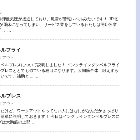
し
爆弾低気圧が接近しており、風雪が警報レベルみたいです！ JR北
車が運休になってしまい、サービス業をしているわたしは開店休業
゜｡ …
ベルフライ
クアウト
ベルプレスについて説明しました！ インクラインダンベルフライ
ルプレスととても似ている種目になります。大胸筋全体、鍛えずら
いです。補助とし …
ベルプレス
クアウト
したけど、ワークアウトやってない人にはなにがなんだかさっぱり
簡単に説明しておきます！ 今日はインクラインダンベルプレスに
ズは大胸筋の上部 …