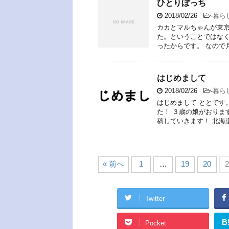
ひとりぼっち
2018/02/26
-
暮ら
カカとマルちゃんが東京
た。ということではな
ったからです。 なので
はじめまして
2018/02/26
-
暮ら
はじめまして ととです
た！ ３歳の娘がおりま
稿していきます！ 北海
« 前へ
1
…
19
20
2
Twitter
B
Pocket