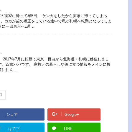
し
の実家に帰って早5日。 ケンカをしたから実家に帰ってしまっ
く、カカが歯の矯正をしている途中で私が札幌へ転勤となってしま
月に一回東京へ1週 …
し
。 2017年7月に転勤で東京・目白から北海道・札幌に移住しまし
す。27歳パパです。 家族との暮らしや役に立つ情報をメインに投
道に住ん …
1
シェア
Google+
!
はてブ
LINE