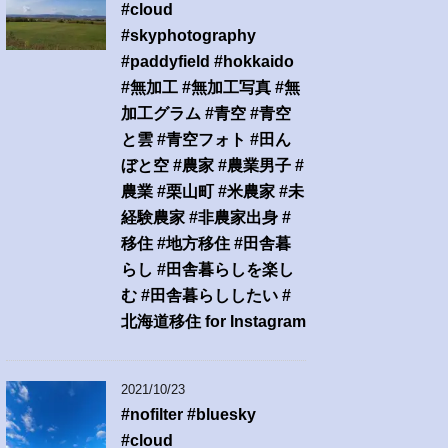
#cloud
#skyphotography
#paddyfield #hokkaido
#無加工 #無加工写真 #無
加工グラム #青空 #青空
と雲 #青空フォト #田ん
ぼと空 #農家 #農業男子 #
農業 #栗山町 #米農家 #未
経験農家 #非農家出身 #
移住 #地方移住 #田舎暮
らし #田舎暮らしを楽し
む #田舎暮らししたい #
北海道移住 for Instagram
2021/10/23
#nofilter #bluesky
#cloud