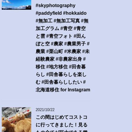
#skyphotography
#paddyfield #hokkaido
#無加工 #無加工写真 #無
加工グラム #青空 #青空
と雲 #青空フォト #田ん
ぼと空 #農家 #農業男子 #
農業 #栗山町 #米農家 #未
経験農家 #非農家出身 #
移住 #地方移住 #田舎暮
らし #田舎暮らしを楽し
む #田舎暮らししたい #
北海道移住 for Instagram
2021/10/22
この間はじめてコストコ
に行ってきました！見る