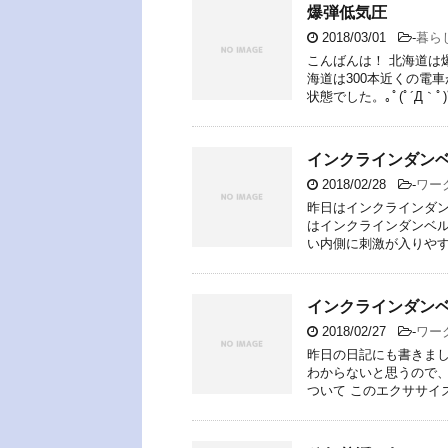
爆弾低気圧
2018/03/01
-
暮ら
こんばんは！ 北海道は
海道は300本近くの電
状態でした。｡ﾟ(ﾟ´Д｀ﾟ)
インクラインダン
2018/02/28
-
ワー
昨日はインクラインダン
はインクラインダンベ
い内側に刺激が入りやす
インクラインダン
2018/02/27
-
ワー
昨日の日記にも書きま
わからないと思うので、
ついて このエクササイ