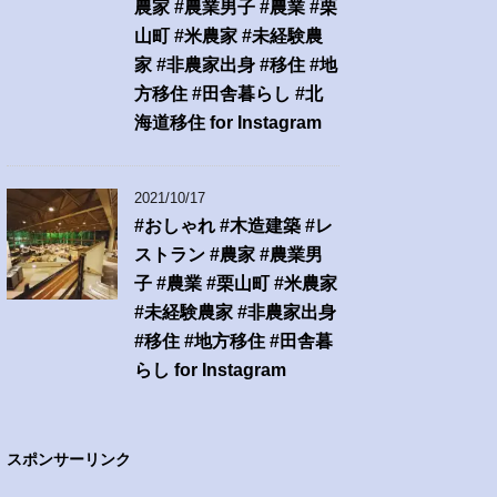
農家 #農業男子 #農業 #栗
山町 #米農家 #未経験農
家 #非農家出身 #移住 #地
方移住 #田舎暮らし #北
海道移住 for Instagram
2021/10/17
#おしゃれ #木造建築 #レ
ストラン #農家 #農業男
子 #農業 #栗山町 #米農家
#未経験農家 #非農家出身
#移住 #地方移住 #田舎暮
らし for Instagram
スポンサーリンク