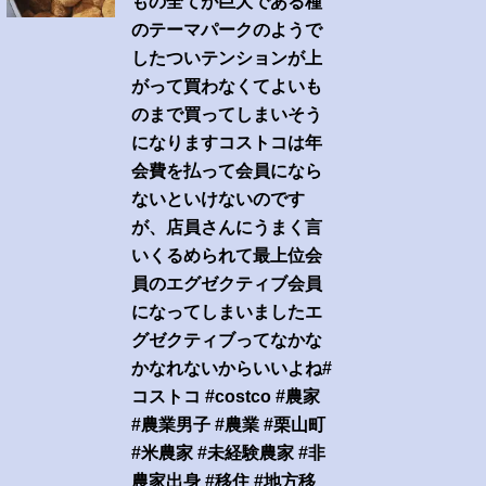
もの全てが巨大である種
のテーマパークのようで
したついテンションが上
がって買わなくてよいも
のまで買ってしまいそう
になりますコストコは年
会費を払って会員になら
ないといけないのです
が、店員さんにうまく言
いくるめられて最上位会
員のエグゼクティブ会員
になってしまいましたエ
グゼクティブってなかな
かなれないからいいよね#
コストコ #costco #農家
#農業男子 #農業 #栗山町
#米農家 #未経験農家 #非
農家出身 #移住 #地方移