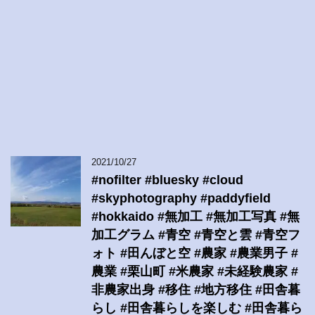
2021/10/27
#nofilter #bluesky #cloud
#skyphotography #paddyfield
#hokkaido #無加工 #無加工写真 #無
加工グラム #青空 #青空と雲 #青空フ
ォト #田んぼと空 #農家 #農業男子 #
農業 #栗山町 #米農家 #未経験農家 #
非農家出身 #移住 #地方移住 #田舎暮
らし #田舎暮らしを楽しむ #田舎暮ら