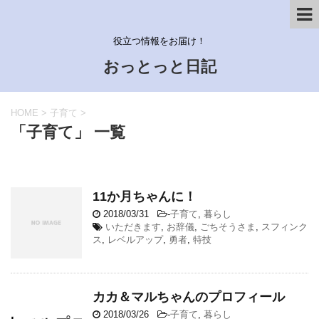
役立つ情報をお届け！
おっとっと日記
HOME
>
子育て
>
「子育て」 一覧
11か月ちゃんに！
2018/03/31
-
子育て
,
暮らし
いただきます
,
お辞儀
,
ごちそうさま
,
スフィンク
ス
,
レベルアップ
,
勇者
,
特技
カカ＆マルちゃんのプロフィール
2018/03/26
-
子育て
,
暮らし