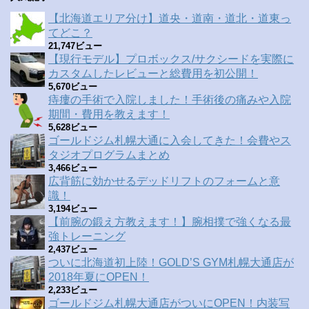
【北海道エリア分け】道央・道南・道北・道東っ
てどこ？
21,747ビュー
【現行モデル】プロボックス/サクシードを実際に
カスタムしたレビューと総費用を初公開！
5,670ビュー
痔瘻の手術で入院しました！手術後の痛みや入院
期間・費用を教えます！
5,628ビュー
ゴールドジム札幌大通に入会してきた！会費やス
タジオプログラムまとめ
3,466ビュー
広背筋に効かせるデッドリフトのフォームと意
識！
3,194ビュー
【前腕の鍛え方教えます！】腕相撲で強くなる最
強トレーニング
2,437ビュー
ついに北海道初上陸！GOLD’S GYM札幌大通店が
2018年夏にOPEN！
2,233ビュー
ゴールドジム札幌大通店がついにOPEN！内装写