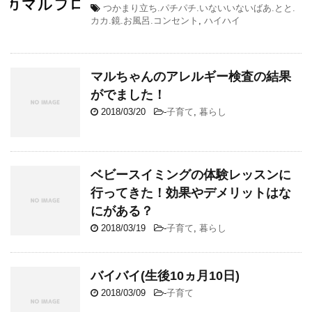
つかまり立ち.パチパチ.いないいないばあ.とと.
カカ.鏡.お風呂.コンセント
,
ハイハイ
マルちゃんのアレルギー検査の結果
がでました！
2018/03/20
-
子育て
,
暮らし
ベビースイミングの体験レッスンに
行ってきた！効果やデメリットはな
にがある？
2018/03/19
-
子育て
,
暮らし
バイバイ(生後10ヵ月10日)
2018/03/09
-
子育て