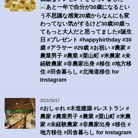
あと一年で自分が30歳になるとい
う不思議な感覚20歳からなんにも変
わってない気がするけど30歳30歳っ
てもっと大人だと思ってました#誕生
日 #プレゼント #happybirthday #30
歳 #アラサー #29歳 #お祝い #農家 #
農業男子 #農業 #栗山町 #米農家 #未
経験農家 #非農家出身 #移住 #地方移
住 #田舎暮らし #北海道移住 for
Instagram
2021/10/17
#おしゃれ #木造建築 #レストラン #
農家 #農業男子 #農業 #栗山町 #米農
家 #未経験農家 #非農家出身 #移住 #
地方移住 #田舎暮らし for Instagram