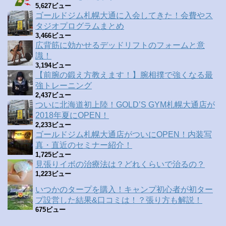
5,627ビュー
ゴールドジム札幌大通に入会してきた！会費やス
タジオプログラムまとめ
3,466ビュー
広背筋に効かせるデッドリフトのフォームと意
識！
3,194ビュー
【前腕の鍛え方教えます！】腕相撲で強くなる最
強トレーニング
2,437ビュー
ついに北海道初上陸！GOLD’S GYM札幌大通店が
2018年夏にOPEN！
2,233ビュー
ゴールドジム札幌大通店がついにOPEN！内装写
真・直近のセミナー紹介！
1,725ビュー
見張りイボの治療法は？どれくらいで治るの？
1,223ビュー
いつかのタープを購入！キャンプ初心者が初ター
プ設営した結果&口コミは！？張り方も解説！
675ビュー