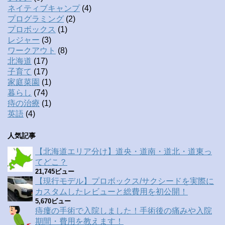
ネイティブキャンプ
(4)
プログラミング
(2)
プロボックス
(1)
レジャー
(3)
ワークアウト
(8)
北海道
(17)
子育て
(17)
家庭菜園
(1)
暮らし
(74)
痔の治療
(1)
英語
(4)
人気記事
【北海道エリア分け】道央・道南・道北・道東っ
てどこ？
21,745ビュー
【現行モデル】プロボックス/サクシードを実際に
カスタムしたレビューと総費用を初公開！
5,670ビュー
痔瘻の手術で入院しました！手術後の痛みや入院
期間・費用を教えます！