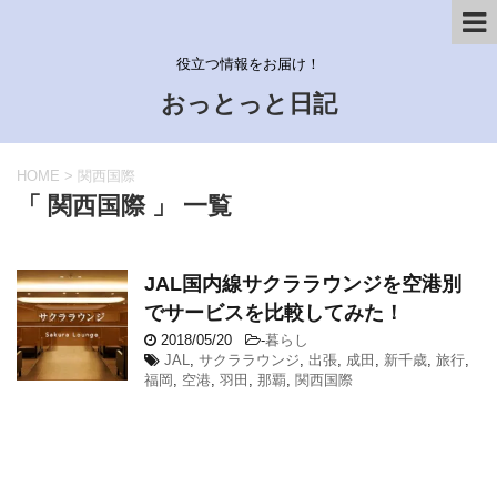
役立つ情報をお届け！
おっとっと日記
HOME
>
関西国際
「 関西国際 」 一覧
JAL国内線サクララウンジを空港別
でサービスを比較してみた！
2018/05/20
-
暮らし
JAL
,
サクララウンジ
,
出張
,
成田
,
新千歳
,
旅行
,
福岡
,
空港
,
羽田
,
那覇
,
関西国際