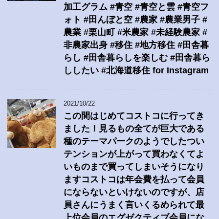
加工グラム #青空 #青空と雲 #青空フ
ォト #田んぼと空 #農家 #農業男子 #
農業 #栗山町 #米農家 #未経験農家 #
非農家出身 #移住 #地方移住 #田舎暮
らし #田舎暮らしを楽しむ #田舎暮ら
ししたい #北海道移住 for Instagram
2021/10/22
この間はじめてコストコに行ってき
ました！見るもの全てが巨大である
種のテーマパークのようでしたつい
テンションが上がって買わなくてよ
いものまで買ってしまいそうになり
ますコストコは年会費を払って会員
にならないといけないのですが、店
員さんにうまく言いくるめられて最
上位会員のエグゼクティブ会員にな