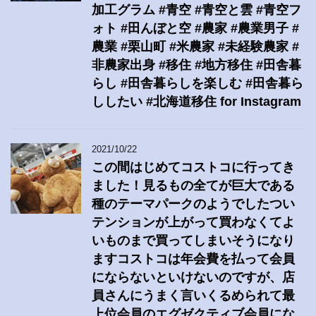
加工グラム #青空 #青空と雲 #青空フ
ォト #田んぼと空 #農家 #農業男子 #
農業 #栗山町 #米農家 #未経験農家 #
非農家出身 #移住 #地方移住 #田舎暮
らし #田舎暮らしを楽しむ #田舎暮ら
ししたい #北海道移住 for Instagram
2021/10/22
この間はじめてコストコに行ってき
ました！見るもの全てが巨大である
種のテーマパークのようでしたつい
テンションが上がって買わなくてよ
いものまで買ってしまいそうになり
ますコストコは年会費を払って会員
にならないといけないのですが、店
員さんにうまく言いくるめられて最
上位会員のエグゼクティブ会員にな