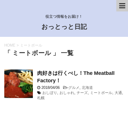
役立つ情報をお届け！
おっとっと日記
HOME
>
ミートボール
「 ミートボール 」 一覧
肉好きは行くべし！The Meatball
Factory！
2018/04/06
-
グルメ
,
北海道
おしぼり
,
おしゃれ
,
チーズ
,
ミートボール
,
大通
,
札幌