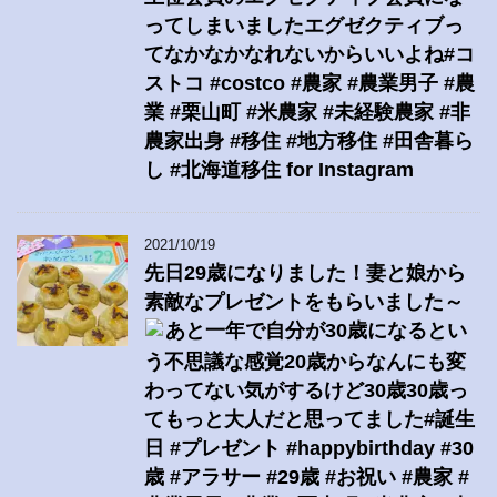
ってしまいましたエグゼクティブっ
てなかなかなれないからいいよね#コ
ストコ #costco #農家 #農業男子 #農
業 #栗山町 #米農家 #未経験農家 #非
農家出身 #移住 #地方移住 #田舎暮ら
し #北海道移住 for Instagram
2021/10/19
先日29歳になりました！妻と娘から
素敵なプレゼントをもらいました～
あと一年で自分が30歳になるとい
う不思議な感覚20歳からなんにも変
わってない気がするけど30歳30歳っ
てもっと大人だと思ってました#誕生
日 #プレゼント #happybirthday #30
歳 #アラサー #29歳 #お祝い #農家 #