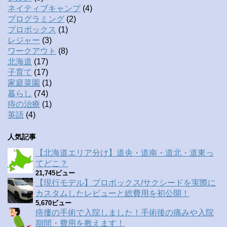
ネイティブキャンプ
(4)
プログラミング
(2)
プロボックス
(1)
レジャー
(3)
ワークアウト
(8)
北海道
(17)
子育て
(17)
家庭菜園
(1)
暮らし
(74)
痔の治療
(1)
英語
(4)
人気記事
【北海道エリア分け】道央・道南・道北・道東っ
てどこ？
21,745ビュー
【現行モデル】プロボックス/サクシードを実際に
カスタムしたレビューと総費用を初公開！
5,670ビュー
痔瘻の手術で入院しました！手術後の痛みや入院
期間・費用を教えます！