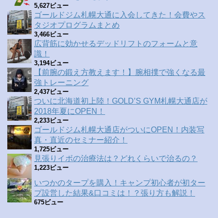
5,627ビュー
ゴールドジム札幌大通に入会してきた！会費やス
タジオプログラムまとめ
3,466ビュー
広背筋に効かせるデッドリフトのフォームと意
識！
3,194ビュー
【前腕の鍛え方教えます！】腕相撲で強くなる最
強トレーニング
2,437ビュー
ついに北海道初上陸！GOLD’S GYM札幌大通店が
2018年夏にOPEN！
2,233ビュー
ゴールドジム札幌大通店がついにOPEN！内装写
真・直近のセミナー紹介！
1,725ビュー
見張りイボの治療法は？どれくらいで治るの？
1,223ビュー
いつかのタープを購入！キャンプ初心者が初ター
プ設営した結果&口コミは！？張り方も解説！
675ビュー