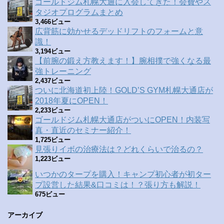
ゴールドジム札幌大通に入会してきた！会費やス
タジオプログラムまとめ
3,466ビュー
広背筋に効かせるデッドリフトのフォームと意
識！
3,194ビュー
【前腕の鍛え方教えます！】腕相撲で強くなる最
強トレーニング
2,437ビュー
ついに北海道初上陸！GOLD’S GYM札幌大通店が
2018年夏にOPEN！
2,233ビュー
ゴールドジム札幌大通店がついにOPEN！内装写
真・直近のセミナー紹介！
1,725ビュー
見張りイボの治療法は？どれくらいで治るの？
1,223ビュー
いつかのタープを購入！キャンプ初心者が初ター
プ設営した結果&口コミは！？張り方も解説！
675ビュー
アーカイブ