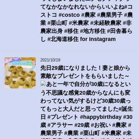
てなかなかなれないからいいよね#コ
ストコ #costco #農家 #農業男子 #農
業 #栗山町 #米農家 #未経験農家 #非
農家出身 #移住 #地方移住 #田舎暮ら
し #北海道移住 for Instagram
2021/10/19
先日29歳になりました！妻と娘から
素敵なプレゼントをもらいました～
あと一年で自分が30歳になるとい
う不思議な感覚20歳からなんにも変
わってない気がするけど30歳30歳っ
てもっと大人だと思ってました#誕生
日 #プレゼント #happybirthday #30
歳 #アラサー #29歳 #お祝い #農家 #
農業男子 #農業 #栗山町 #米農家 #未