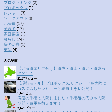
プログラミング
(2)
プロボックス
(1)
レジャー
(3)
ワークアウト
(8)
北海道
(17)
子育て
(17)
家庭菜園
(1)
暮らし
(74)
痔の治療
(1)
英語
(4)
人気記事
【北海道エリア分け】道央・道南・道北・道東っ
てどこ？
21,747ビュー
【現行モデル】プロボックス/サクシードを実際に
カスタムしたレビューと総費用を初公開！
5,670ビュー
痔瘻の手術で入院しました！手術後の痛みや入院
期間・費用を教えます！
5,628ビュー